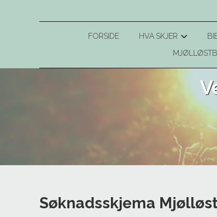
FORSIDE
HVA SKJER
BI
+
MJØLLØSTB
V
Søknadsskjema Mjølløst