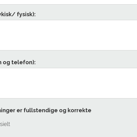
isk/ fysisk):
n og telefon):
inger er fullstendige og korrekte
ielt