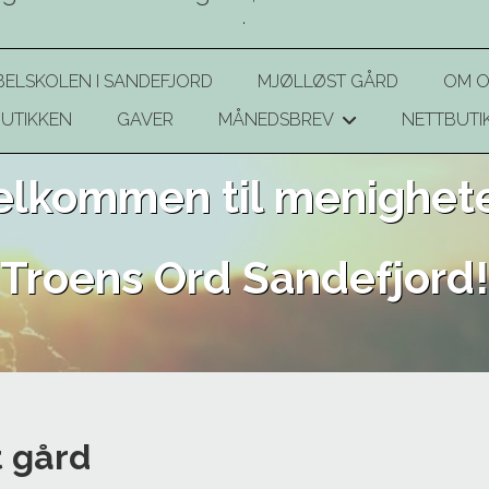
.
BELSKOLEN I SANDEFJORD
MJØLLØST GÅRD
OM O
UTIKKEN
GAVER
MÅNEDSBREV
NETTBUTI
+
elkommen til menighet
Troens Ord Sandefjord!
 gård