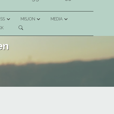
SS
MISJON
MEDIA
+
+
+
KK
en