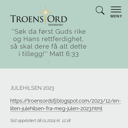
MENY
''Søk da først Guds rike
og Hans rettferdighet,
så skal dere få alt dette
i tillegg!'' Matt 6:33
.
JULEHILSEN 2023
https://troensordsfj.blogspot.com/2023/12/en-
liten-julehilsen-fra-meg-julen-2023.html
Sist oppdatert 08.01.2024 kl. 12:18