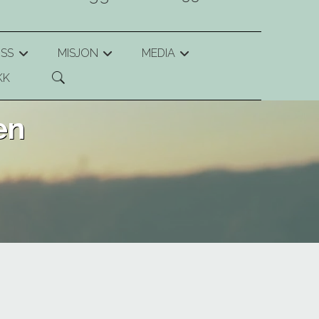
SS
MISJON
MEDIA
+
+
+
KK
en