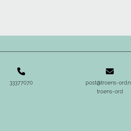
33377070
post@troens-ord.
troens-ord