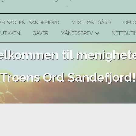
.
BELSKOLEN I SANDEFJORD
MJØLLØST GÅRD
OM O
UTIKKEN
GAVER
MÅNEDSBREV
NETTBUTI
+
elkommen til menighet
Troens Ord Sandefjord!