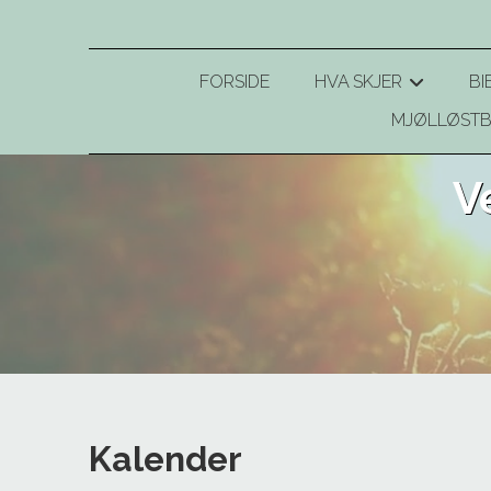
FORSIDE
HVA SKJER
BI
+
MJØLLØSTB
V
Kalender