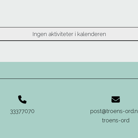
Ingen aktiviteter i kalenderen
33377070
post@troens-ord.
troens-ord