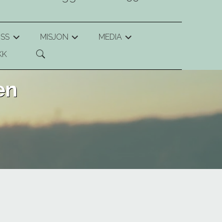
SS
MISJON
MEDIA
+
+
+
KK
en