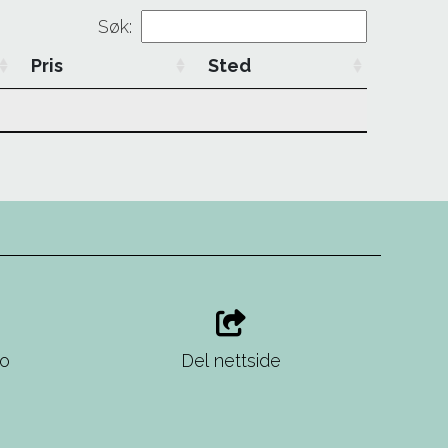
Søk:
Pris
Sted
no
Del nettside