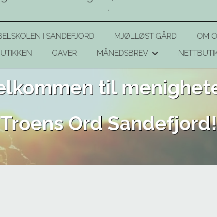
.
BELSKOLEN I SANDEFJORD
MJØLLØST GÅRD
OM O
UTIKKEN
GAVER
MÅNEDSBREV
NETTBUTI
+
elkommen til menighet
Troens Ord Sandefjord!