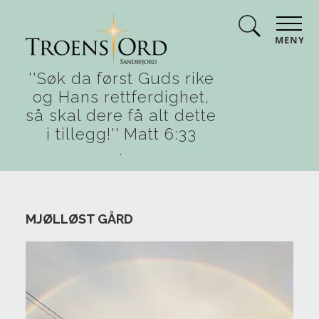
MENY
''Søk da først Guds rike
og Hans rettferdighet,
så skal dere få alt dette
i tillegg!'' Matt 6:33
.
MJØLLØST GÅRD