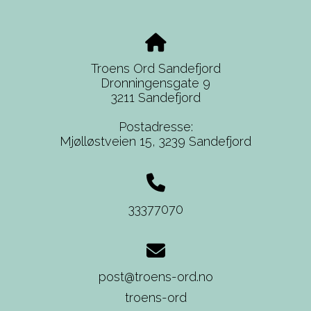
Troens Ord Sandefjord
Dronningensgate 9
3211 Sandefjord
Postadresse:
Mjølløstveien 15,
3239 Sandefjord
33377070
post@troens-ord.no
troens-ord