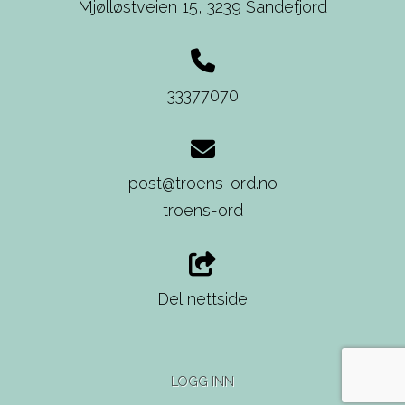
Mjølløstveien 15,
3239 Sandefjord
33377070
post@troens-ord.no
troens-ord
Del nettside
LOGG INN