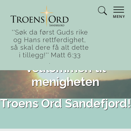
MENY
''Søk da først Guds rike
og Hans rettferdighet,
så skal dere få alt dette
i tillegg!'' Matt 6:33
.
Velkommen til
menigheten
Troens Ord Sandefjord!